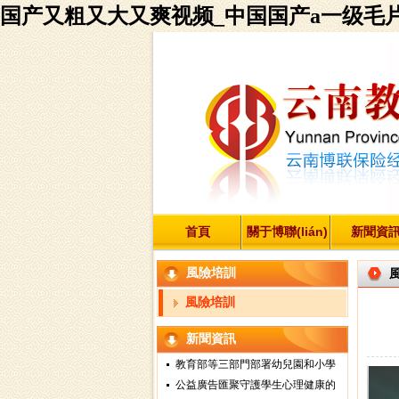
国产又粗又大又爽视频_中国国产a一级毛
首頁
關于博聯(lián)
新聞資
風險培訓
風險培訓
新聞資訊
教育部等三部門部署幼兒園和小學
公益廣告匯聚守護學生心理健康的