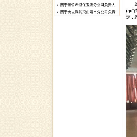
為全
關于董哲希擬任玉溪分公司負責人
(gu
關于免去滕其飛曲靖市分公司負責
定，經