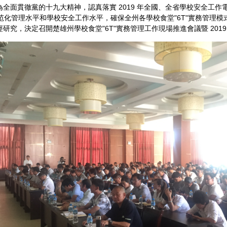
面貫徹黨的十九大精神，認真落實 2019 年全國、全省學校安全工作
ī)范化管理水平和學校安全工作水平，確保全州各學校食堂"6T"實務管理模
研究，決定召開楚雄州學校食堂"6T"實務管理工作現場推進會議暨 2019 年學