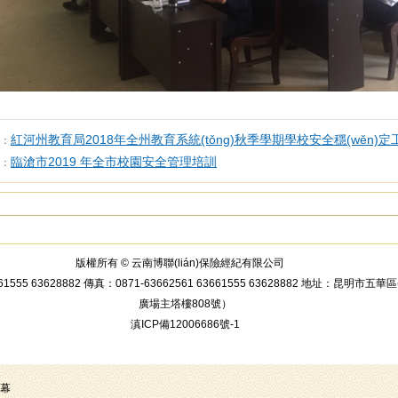
紅河州教育局2018年全州教育系統(tǒng)秋季學期學校安全穩(wěn)
：
臨滄市2019 年全市校園安全管理培訓
：
版權所有 © 云南博聯(lián)保險經紀有限公司
661555 63628882 傳真：0871-63662561 63661555 63628882 地址：昆明市
廣場主塔樓808號）
滇ICP備12006686號-1
字幕