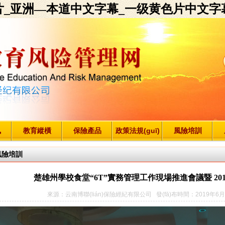
片_亚洲—本道中文字幕_一级黄色片中文字
訊
教育縱橫
保險產品
政策法規(guī)
風險培訓
風險培訓
楚雄州學校食堂“6T”實務管理工作現場推進會議暨 20
來源：云南博聯(lián)保險經紀有限公司 發(fā)布時間：2019年6月