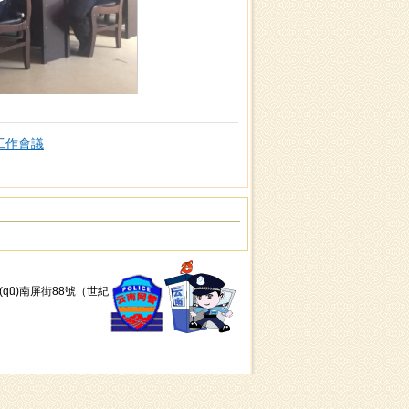
定工作會議
五華區(qū)南屏街88號（世紀