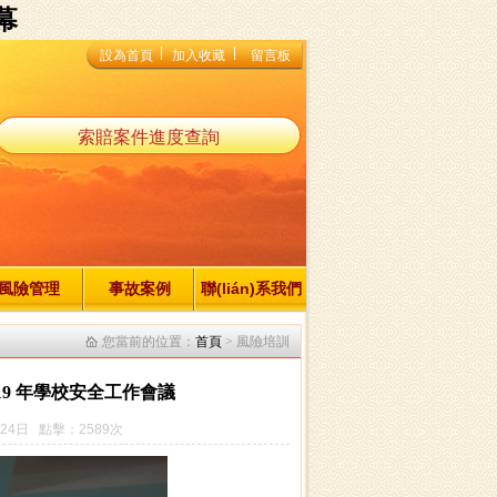
幕
設為首頁
加入收藏
留言板
索賠案件進度查詢
風險管理
事故案例
聯(lián)系我們
您當前的位置：
首頁
> 風險培訓
19 年學校安全工作會議
24日 點擊：2589次